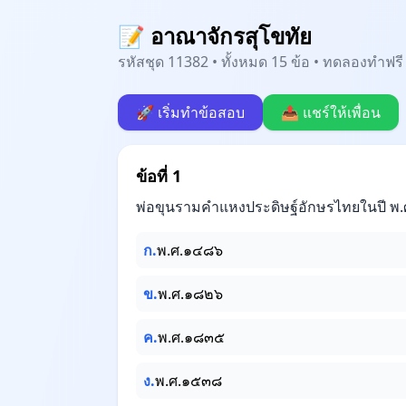
📝 อาณาจักรสุโขทัย
รหัสชุด 11382 • ทั้งหมด 15 ข้อ • ทดลองทำฟรี 
🚀 เริ่มทำข้อสอบ
📤 แชร์ให้เพื่อน
ข้อที่ 1
พ่อขุนรามคำแหงประดิษฐ์อักษรไทยในปี พ.
ก.
พ.ศ.๑๔๘๖
ข.
พ.ศ.๑๘๒๖
ค.
พ.ศ.๑๘๓๕
ง.
พ.ศ.๑๕๓๘