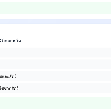
้บริโภคแบบใด
พืชและสัตว์
พืชซากสัตว์