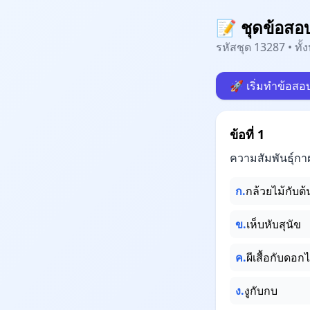
📝 ชุดข้อสอ
รหัสชุด 13287 • ทั
🚀 เริ่มทำข้อสอ
ข้อที่ 1
ความสัมพันธุ์กาฝ
ก.
กล้วยไม้กับต้
ข.
เห็บหับสุนัข
ค.
ผีเสื้อกับดอกไ
ง.
งูกับกบ