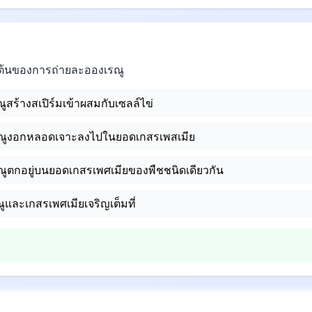
ิ่มต้นของการถ่ายละอองเรณู
ูสร้างสเปิร์มเข้าผสมกับเซลล์ไข่
รณูงอกหลอดเจาะลงไปในยอดเกสรเพสเมีย
ณูตกอยู่บนยอดเกสรเพศเมียของพืชชนิดเดียวกัน
ูและเกสรเพศเมียเจริญเต็มที่