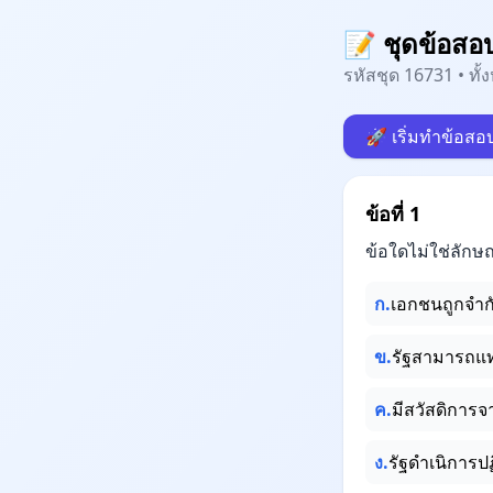
📝 ชุดข้อสอ
รหัสชุด 16731 • ทั
🚀 เริ่มทำข้อสอ
ข้อที่ 1
ข้อใดไม่ใช่ลั
ก.
เอกชนถูกจำก
ข.
รัฐสามารถแ
ค.
มีสวัสดิการจ
ง.
รัฐดำเนิการปฏ