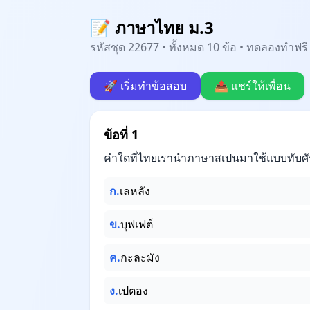
📝 ภาษาไทย ม.3
รหัสชุด 22677 • ทั้งหมด 10 ข้อ • ทดลองทำฟรี 
🚀 เริ่มทำข้อสอบ
📤 แชร์ให้เพื่อน
ข้อที่ 1
คำใดที่ไทยเรานำภาษาสเปนมาใช้แบบทับศั
ก.
เลหลัง
ข.
บุฟเฟต์
ค.
กะละมัง
ง.
เปตอง