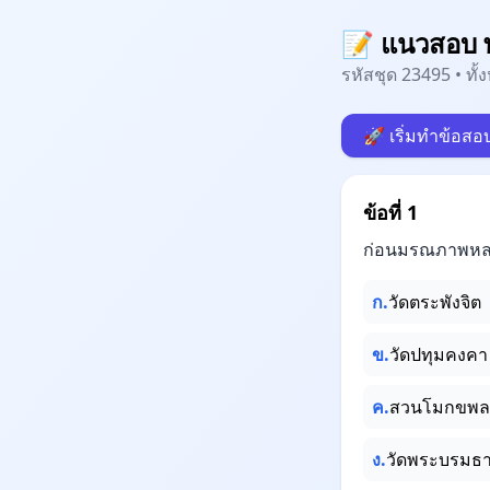
📝 แนวสอบ พ
รหัสชุด 23495 • ทั
🚀 เริ่มทำข้อสอ
ข้อที่ 1
ก่อนมรณภาพหลวง
ก.
วัดตระพังจิต
ข.
วัดปทุมคงคา
ค.
สวนโมกขพล
ง.
วัดพระบรมธา