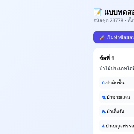
📝 แบบทดสอบ
รหัสชุด 23778 • ทั
🚀 เริ่มทำข้อสอ
ข้อที่ 1
ป่าไม้ประเภทใดท
ก.
ป่าดิบชื้น
ข.
ป่าชายแลน
ค.
ป่าเต็งรัง
ง.
ป่าเบญจพรร