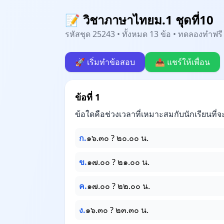
📝 วิชาภาษาไทยม.1 ชุดที่10
รหัสชุด 25243 • ทั้งหมด 13 ข้อ • ทดลองทำฟรี 
🚀 เริ่มทำข้อสอบ
📤 แชร์ให้เพื่อน
ข้อที่ 1
ข้อใดคือช่วงเวลาที่เหมาะสมกับนักเรียนที
ก.
๑๖.๓๐ ? ๒๐.๐๐ น.
ข.
๑๗.๐๐ ? ๒๑.๐๐ น.
ค.
๑๗.๐๐ ? ๒๒.๐๐ น.
ง.
๑๖.๓๐ ? ๒๓.๓๐ น.