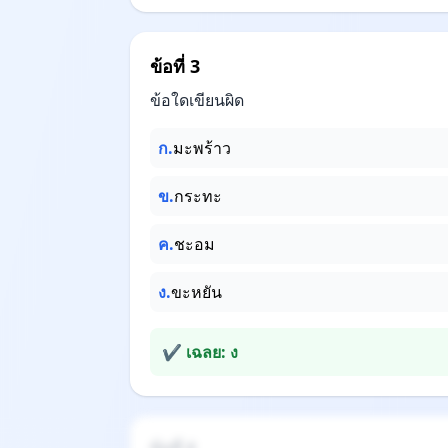
ข้อที่ 3
ข้อใดเขียนผิด
ก.
มะพร้าว
ข.
กระทะ
ค.
ชะอม
ง.
ขะหยัน
✔ เฉลย: ง