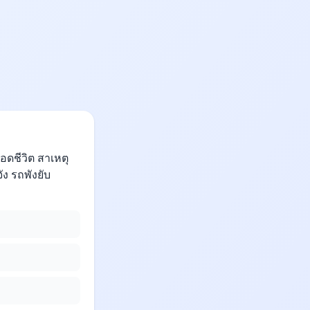
อดชีวิต สาเหตุ
ง รถพังยับ