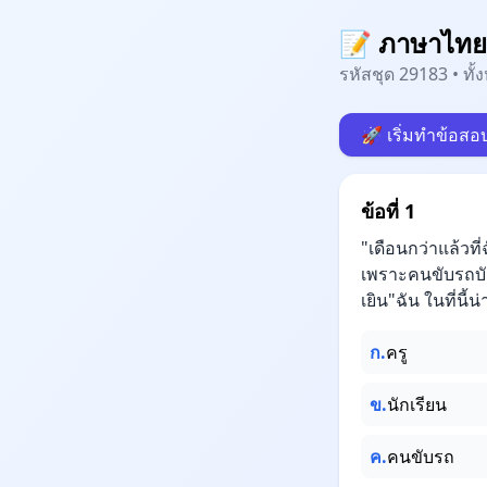
📝 ภาษาไทย
รหัสชุด 29183 • ทั
🚀 เริ่มทำข้อสอ
ข้อที่ 1
"เดือนกว่าแล้วที
เพราะคนขับรถบัส
เยิน"ฉัน ในที่นี
ก.
ครู
ข.
นักเรียน
ค.
คนขับรถ