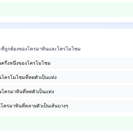
ะที่ถูกต้องของโครมาทินและโครโมโซม
นครึ่งหนึ่งของโครโมโซม
นโครโมโซมที่หดตัวเป็นแท่ง
โครมาทินที่หดตัวเป็นแท่ง
โครมาทินที่คลายตัวเป็นเส้นบางๆ