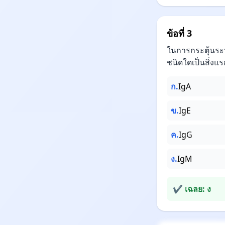
ข้อที่ 3
ในการกระตุ้นระบบ
ชนิดใดเป็นสิ่งแร
ก.
IgA
ข.
IgE
ค.
IgG
ง.
IgM
✔ เฉลย: ง