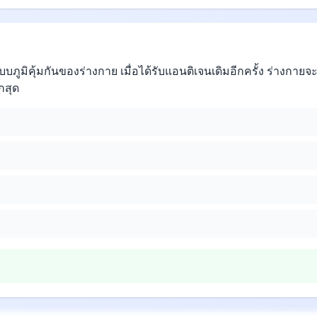
ภูมิคุ้มกันของร่างกาย เมื่อได้รับแอนติเจนเดิมอีกครั้ง ร่างกายจ
กสุด