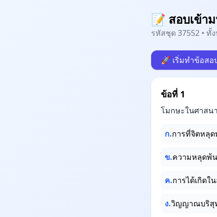
📝 สอบเข้ามห
รหัสชุด 37552 • ทั
🚀 เริ่มทำข้อสอ
ข้อที่ 1
โมกษะในศาสนาฮ
ก.
การที่จิตหลุ
ข.
ความหลุดพ้นจ
ค.
การได้เกิดใน
ง.
วิญญาณบริสุทธ