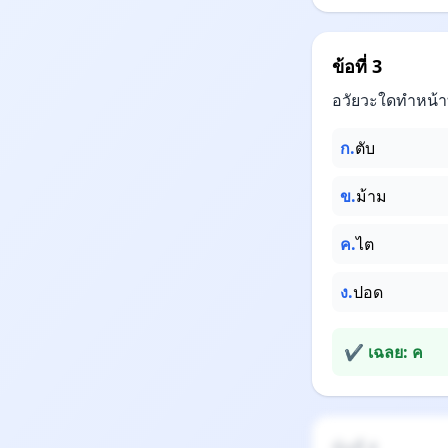
ข้อที่ 3
อวัยวะใดทำหน้า
ก.
ตับ
ข.
ม้าม
ค.
ไต
ง.
ปอด
✔ เฉลย: ค