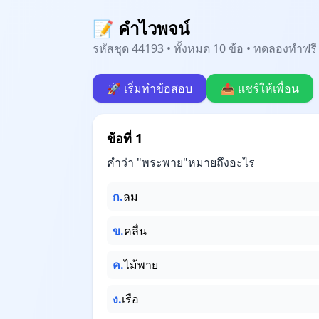
📝 คำไวพจน์
รหัสชุด 44193 • ทั้งหมด 10 ข้อ • ทดลองทำฟรี 
🚀 เริ่มทำข้อสอบ
📤 แชร์ให้เพื่อน
ข้อที่ 1
คำว่า "พระพาย"หมายถึงอะไร
ก.
ลม
ข.
คลื่น
ค.
ไม้พาย
ง.
เรือ