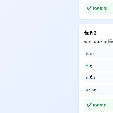
✔ เฉลย: ข
ข้อที่ 2
จอภาพเปรียบได้
ก.
ตา
ข.
หู
ค.
นิ้ว
ง.
ปาก
✔ เฉลย: ก