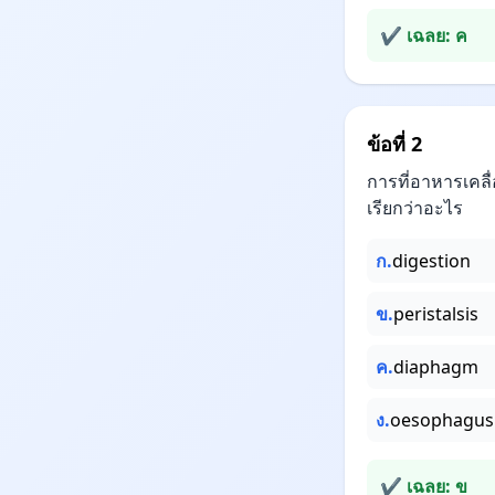
✔ เฉลย: ค
ข้อที่ 2
การที่อาหารเคลื
เรียกว่าอะไร
ก.
digestion
ข.
peristalsis
ค.
diaphagm
ง.
oesophagus
✔ เฉลย: ข