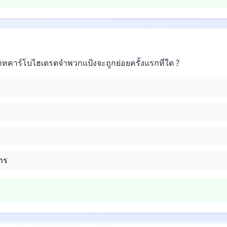
คาร์โบไฮเดรตจำพวกแป้งจะถูกย่อยครั้งแรกที่ใด ?
.
าร