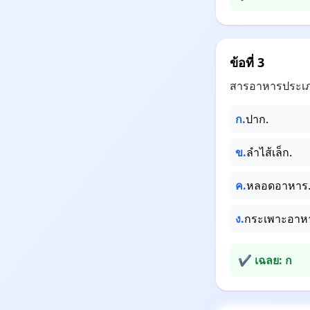
ข้อที่ 3
สารอาหารประเภท
ก.
ปาก.
ข.
ลำไส้เล็ก.
ค.
หลอดอาหาร
ง.
กระเพาะอาห
✔ เฉลย: ก