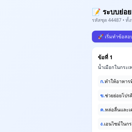
📝 ระบบย่อย
รหัสชุด 44487 • ทั
🚀 เริ่มทำข้อสอ
ข้อที่ 1
น้ำเมือกในกระเ
ก.
ทำให้อาหารที
ข.
ช่วยย่อยโป
ค.
หล่อลื่นและ
ง.
เอนไซม์ในกร