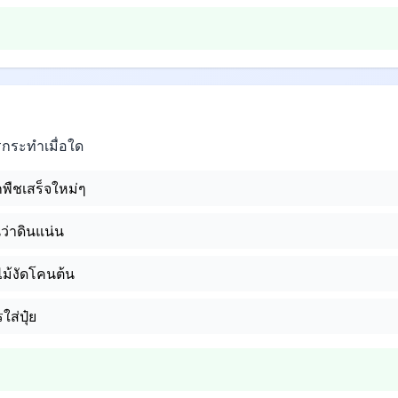
กระทำเมื่อใด
กพืชเสร็จใหม่ๆ
นว่าดินแน่น
ม้งัดโคนต้น
ส่ปุ๋ย