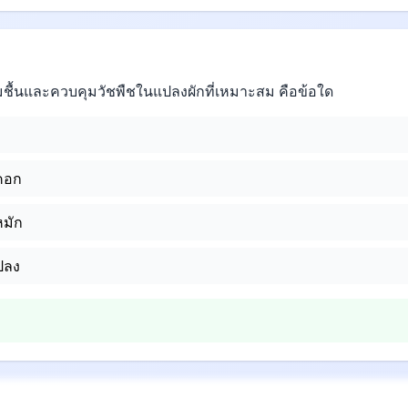
่มชื้นและควบคุมวัชพืชในแปลงผักที่เหมาะสม คือข้อใด
ยคอก
หมัก
ปลง