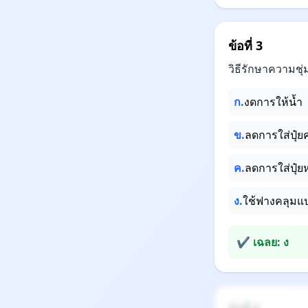
ข้อที่ 3
วิธีรักษาความชุ
ก.
งดการให้น้ำ
ข.
ลดการใส่ปุ๋
ค.
ลดการใส่ปุ๋ย
ง.
ใช้ฟางคลุมแ
✔ เฉลย: ง