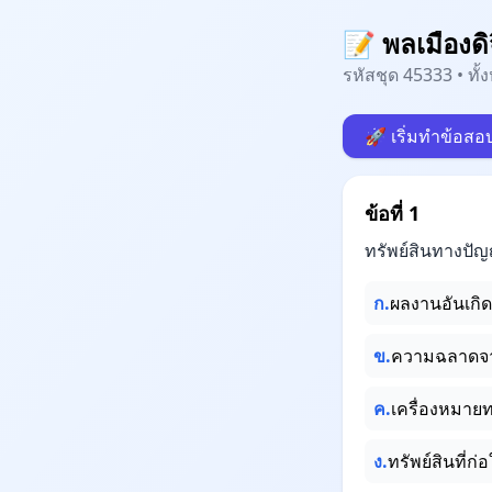
📝 พลเมืองดิ
รหัสชุด 45333 • ทั
🚀 เริ่มทำข้อสอ
ข้อที่ 1
ทรัพย์สินทางปั
ก.
ผลงานอันเกิ
ข.
ความฉลาดจาก
ค.
เครื่องหมาย
ง.
ทรัพย์สินที่ก