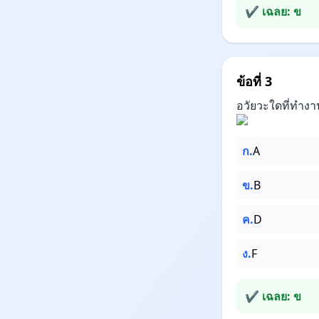
✔ เฉลย: ข
ข้อที่ 3
อวัยวะใดที่ทำงาน
ก.
A
ข.
B
ค.
D
ง.
F
✔ เฉลย: ข