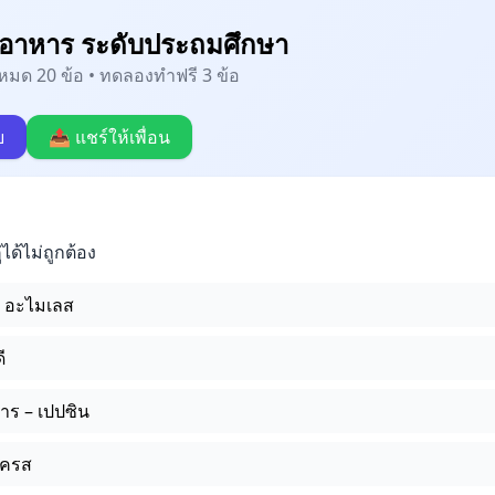
ยอาหาร ระดับประถมศึกษา
้งหมด 20 ข้อ • ทดลองทำฟรี 3 ข้อ
บ
📤 แชร์ให้เพื่อน
่ได้ไม่ถูกต้อง
- อะไมเลส
ี
ร – เปปซิน
ูเครส