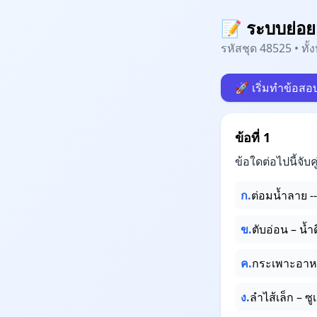
📝 ระบบย่อ
รหัสชุด 48525 • ทั
🚀 เริ่มทำข้อสอ
ข้อที่ 1
ข้อใดต่อไปนี้จับคู
ก.
ต่อมน้ำลาย -
ข.
ตับอ่อน – น้ำด
ค.
กระเพาะอาหา
ง.
ลำไส้เล็ก – ซ