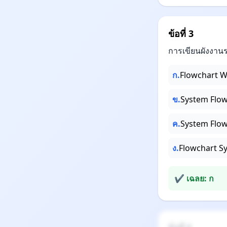
ข้อที่ 3
การเขียนผังงาน
ก.
Flowchart 
ข.
System Flo
ค.
System Flo
ง.
Flowchart S
✔ เฉลย: ก