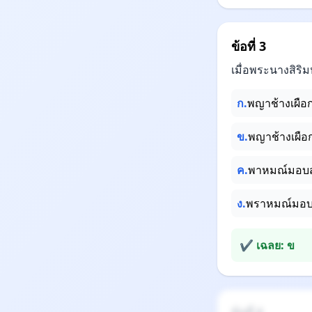
ข้อที่ 3
เมื่อพระนางสิริ
ก.
พญาช้างเผือก
ข.
พญาช้างเผือ
ค.
พาหมณ์มอบส
ง.
พราหมณ์มอบ
✔ เฉลย: ข