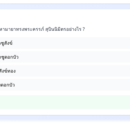
มหามายาทรงพระครรภ์ สุบินนิมิตรอย่างไร ?
ชูสังข์
กชูดอกบัว
ังข์ทอง
ดอกบัว