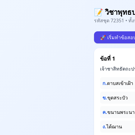
📝 วิชาพุทธป
รหัสชุด 72351 • ทั
🚀 เริ่มทำข้อสอ
ข้อที่ 1
เจ้าชาสิทธัตถะปร
ก.
ดาบสเข้าเฝ้า
ข.
ขุดสระบัว
ค.
ขนานพระนา
ง.
ได้ฌาน