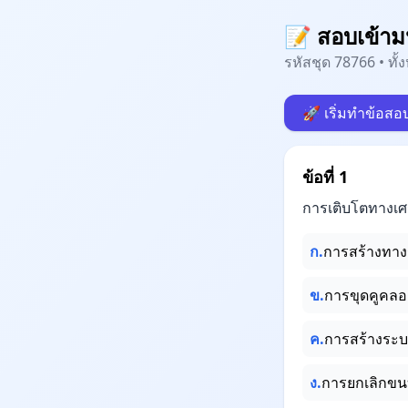
📝 สอบเข้ามห
รหัสชุด 78766 • ทั
🚀 เริ่มทำข้อสอ
ข้อที่ 1
การเติบโตทางเศร
ก.
การสร้างทาง
ข.
การขุดคูคลอง
ค.
การสร้างระ
ง.
การยกเลิกขน