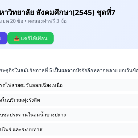
าวิทยาลัย สังคมศึกษา(2545) ชุดที่7
้งหมด 20 ข้อ • ทดลองทำฟรี 3 ข้อ
บ
📤 แชร์ให้เพื่อน
ษฐกิจในสมัยรัชกาลที่ 5 เป็นผลจากปัจจัยอีกหลากหลาย ยกเว้นข้
รถไฟสายตะวันออกเฉียงเหนือ
ในบริเวณทุ่งรังสิต
บบชลประทานในลุ่มน้ำบางปะกง
บไพร่ และระบบทาส