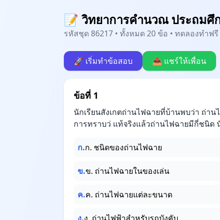
📝 วิทยาการคำนวณ ประถมศึกษ
รหัสชุด 86217 • ทั้งหมด 20 ข้อ • ทดลองทำฟรี 
🚀 เริ่มทำข้อสอบ
📤 แชร์ให้เพื่อน
ข้อที่ 1
นักเรียนสังเกตถ่านไฟฉายที่บ้านพบว่า ถ่า
การทราบว่ แท้จริงแล้วถ่านไฟฉายมีกี่ชนิด นั
ก.
ก. ชนิดของถ่านไฟฉาย
ข.
ข. ถ่านไฟฉายในของเล่น
ค.
ค. ถ่านไฟฉายแต่ละขนาด
ง.
ง. ถ่านไฟฟ้าสำหรับรถบังคับ