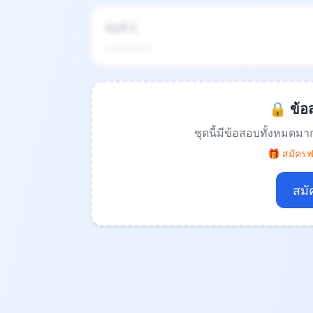
ข้อที่ 4
.................
🔒 ข้อส
ชุดนี้มีข้อสอบทั้งหมดมา
🎁 สมัครฟร
สมั