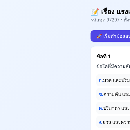
📝 เรื่อง แร
รหัสชุด 97297 • ทั
🚀 เริ่มทำข้อสอ
ข้อที่ 1
ข้อใดที่มีความส
ก.
มวล และปริ
ข.
ความดัน แล
ค.
ปริมาตร แล
ง.
มวล และควา