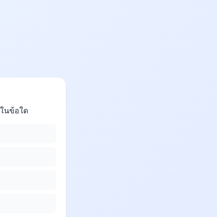
์ในข้อใด