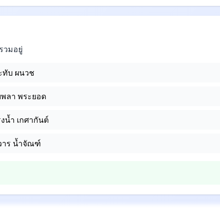
วมอยู่
ะทับ ผนวช
ับพลา พระยอด
งน้ำ เกศากันต์
าร น้ำจัณฑ์